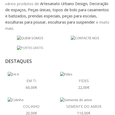
vários produtos de
Artesanato Urbano Design, Decoração
LUZ ( CANDEEIROS )
de espaços, Peças únicas, topos de bolo para casamentos
e batizados, prendas especiais, peças para escolas,
SIMPLICIDADE
esculturas para pousar, esculturas para suspender
e muito
BATISMO E PRESEPIOS
mais.
UNIÃO
ESCOLAS
DESTAQUES
QUEM SOMOS
BLOG
EM TI
FIDES
VER CARRINHO
60,00€
22,00€
CONTACTOS
COLINHO
SEMENTE DO AMOR
20,00€
110,00€