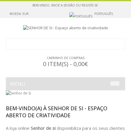
BEM-VINDO,
INICIE A SESSÃO
OU
REGISTE-SE
.
MOEDA: EUR
PORTUGUÊS
CARRINHO DE COMPRAS
0 ITEM(S) - 0,00€
MENU
ESCULTURAS PARA SUSPENDER
BEM-VINDO(A) À SENHOR DE SI - ESPAÇO
ESCULTURAS PARA POUSAR
ABERTO DE CRIATIVIDADE
ESCULTURAS PARA POUSAR OU SUSPENDER
A loja online
Senhor de si
disponibiliza para os seus clientes