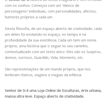
LUZ ( CANDEEIROS )
com os sonhos. Começou com um “elenco de
personagens” individuais, com personalidades, afectos,
SIMPLICIDADE
humores próprios a cada um.
BATISMO E PRESEPIOS
Desta filosofia, de um espaço aberto de criatividade, cada
um deles foi evoluindo no espaço, no tempo e na
UNIÃO
profundidade da sua existência. Cada um tem um nome
próprio, uma história que o segue no seu caminho,
ESCOLAS
contextualizado com um texto único. Eles são os Suspiros,
domos, sorrisos, Guardiãs, Vida, Momento, etc.
QUEM SOMOS
São representações de um mundo próprio, que nos
BLOG
lembram cheiros, viagens e magias da infância.
VER CARRINHO
Senhor de Si é uma Loja Online de Esculturas, Arte urbana,
CONTACTOS
massa ultra leve. Espaço aberto de criatividade.