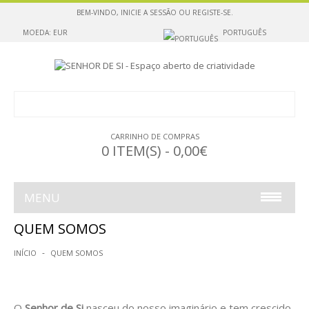
BEM-VINDO,
INICIE A SESSÃO
OU
REGISTE-SE
.
MOEDA: EUR
PORTUGUÊS
CARRINHO DE COMPRAS
0 ITEM(S) - 0,00€
MENU
QUEM SOMOS
ESCULTURAS PARA SUSPENDER
INÍCIO
QUEM SOMOS
ESCULTURAS PARA POUSAR
ESCULTURAS PARA POUSAR OU SUSPENDER
O
Senhor de Si
nasceu do nosso imaginário e tem crescido