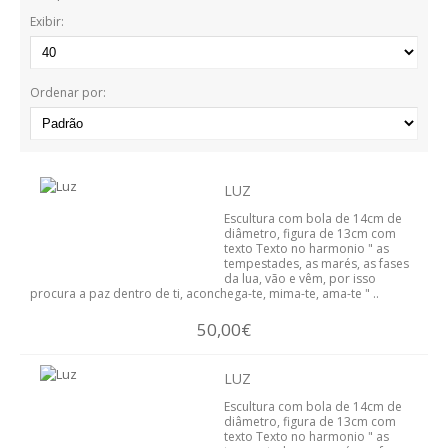
LUZ ( CANDEEIROS )
Exibir:
SIMPLICIDADE
Ordenar por:
BATISMO E PRESEPIOS
UNIÃO
LUZ
ESCOLAS
Escultura com bola de 14cm de
diâmetro, figura de 13cm com
QUEM SOMOS
texto Texto no harmonio " as
tempestades, as marés, as fases
da lua, vão e vêm, por isso
BLOG
procura a paz dentro de ti, aconchega-te, mima-te, ama-te " ..
50,00€
VER CARRINHO
CONTACTOS
LUZ
Escultura com bola de 14cm de
diâmetro, figura de 13cm com
texto Texto no harmonio " as