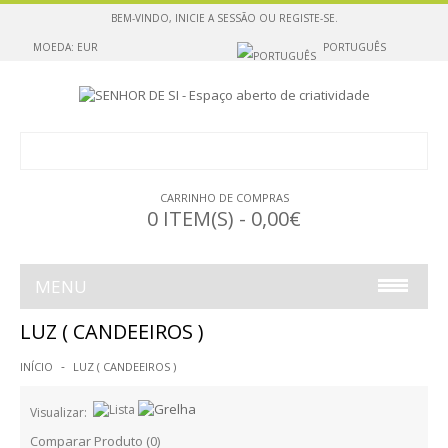
BEM-VINDO,
INICIE A SESSÃO
OU
REGISTE-SE
.
MOEDA: EUR
PORTUGUÊS
CARRINHO DE COMPRAS
0 ITEM(S) - 0,00€
MENU
LUZ ( CANDEEIROS )
ESCULTURAS PARA SUSPENDER
INÍCIO
LUZ ( CANDEEIROS )
ESCULTURAS PARA POUSAR
Visualizar:
ESCULTURAS PARA POUSAR OU SUSPENDER
Comparar Produto (0)