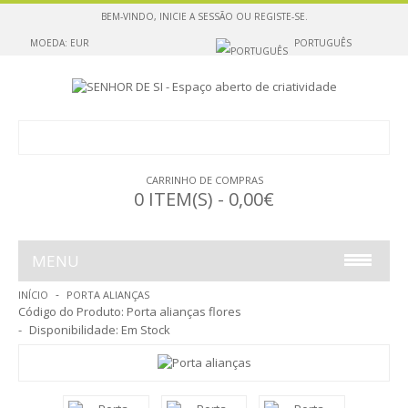
BEM-VINDO,
INICIE A SESSÃO
OU
REGISTE-SE
.
MOEDA: EUR
PORTUGUÊS
CARRINHO DE COMPRAS
0 ITEM(S) - 0,00€
MENU
INÍCIO
PORTA ALIANÇAS
ESCULTURAS PARA SUSPENDER
Código do Produto:
Porta alianças flores
Disponibilidade:
Em Stock
ESCULTURAS PARA POUSAR
ESCULTURAS PARA POUSAR OU SUSPENDER