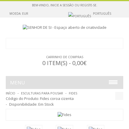
BEM-VINDO,
INICIE A SESSÃO
OU
REGISTE-SE
.
MOEDA: EUR
PORTUGUÊS
CARRINHO DE COMPRAS
0 ITEM(S) - 0,00€
MENU
INÍCIO
ESCULTURAS PARA POUSAR
FIDES
ESCULTURAS PARA SUSPENDER
Código do Produto:
Fides coroa cizenta
Disponibilidade:
Em Stock
ESCULTURAS PARA POUSAR
ESCULTURAS PARA POUSAR OU SUSPENDER