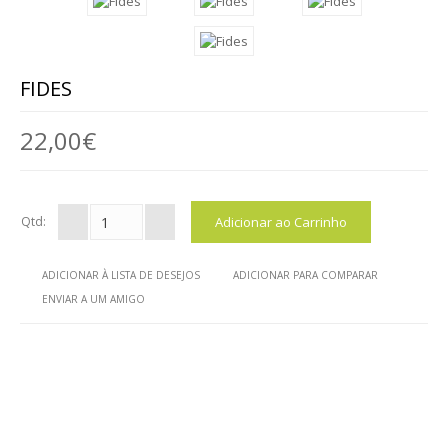
LUZ ( CANDEEIROS )
SIMPLICIDADE
FIDES
BATISMO E PRESEPIOS
22,00€
UNIÃO
ESCOLAS
Qtd:
QUEM SOMOS
ADICIONAR À LISTA DE DESEJOS
ADICIONAR PARA COMPARAR
BLOG
ENVIAR A UM AMIGO
VER CARRINHO
CONTACTOS